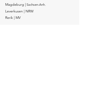
Magdeburg |
Sachsen-Anh.
Leverkusen | NRW
Rerik | MV
Tel.:
+49 (0) 40 18086953
info@lignovis.com
Social Media
Instagram
Facebook
YouTube
LinkedIn
Kontaktieren